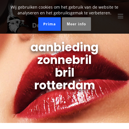
Wij gebruiken cookies om het gebruik van de website te
analyseren en het gebruiksgemak te verbeteren.
De Kievit Optiek
Prima
Meer info
aanbieding
zonnebril
bril
rotterdam