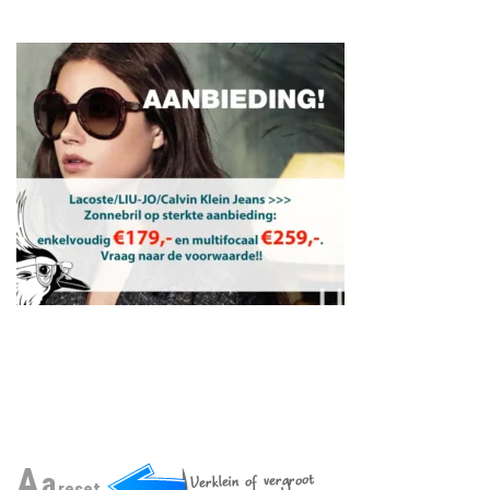
A
a
reset