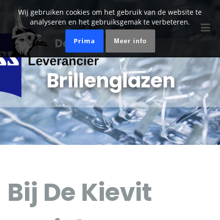
Wij gebruiken cookies om het gebruik van de website te
analyseren en het gebruiksgemak te verbeteren.
De Kievit Optiek
Prima
Meer info
Brillenglazen
Bij De Kievit