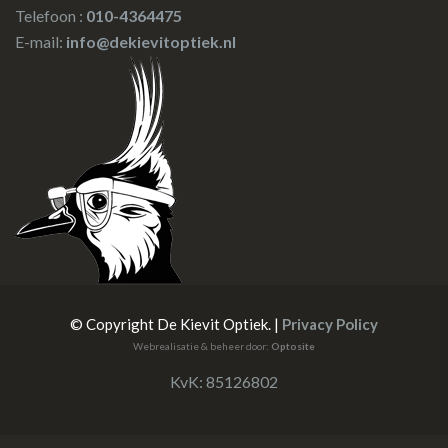
Telefoon :
010-4364475
E-mail:
info@dekievitoptiek.nl
© Copyright De Kievit Optiek. |
Privacy Policy
Webrealisatie & beheer door:
Optosite
KvK: 85126802