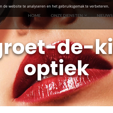
an de website te analyseren en het gebruiksgemak te verbeteren.
HOME
ONZE DIENSTEN
NIEUWS
groet-de-ki
optiek