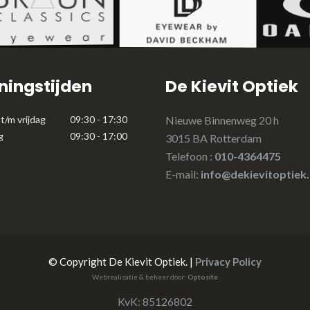
ingstijden
De Kievit Optiek
t/m vrijdag
09:30 - 17:30
Nieuwe Binnenweg 20 h
g
09:30 - 17:00
3015 BA Rotterdam
Telefoon :
010-4364475
E-mail:
info@dekievitoptiek.
© Copyright De Kievit Optiek. |
Privacy Policy
Webrealisatie & beheer door:
Optosite
KvK: 85126802