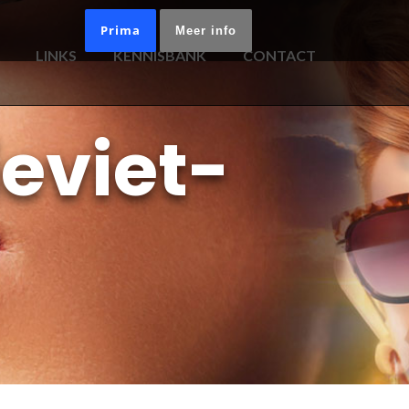
Prima
Meer info
LINKS
KENNISBANK
CONTACT
eviet-